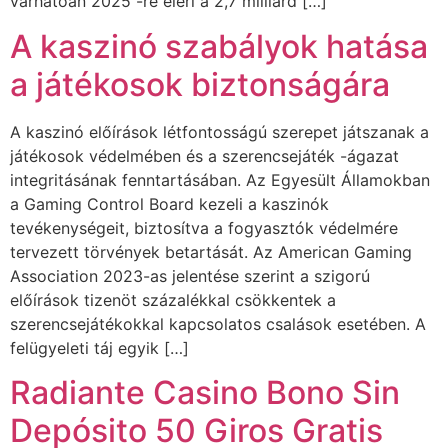
várhatóan 2025 -re eléri a 2,7 milliárd […]
A kaszinó szabályok hatása
a játékosok biztonságára
A kaszinó előírások létfontosságú szerepet játszanak a
játékosok védelmében és a szerencsejáték -ágazat
integritásának fenntartásában. Az Egyesült Államokban
a Gaming Control Board kezeli a kaszinók
tevékenységeit, biztosítva a fogyasztók védelmére
tervezett törvények betartását. Az American Gaming
Association 2023-as jelentése szerint a szigorú
előírások tizenöt százalékkal csökkentek a
szerencsejátékokkal kapcsolatos csalások esetében. A
felügyeleti táj egyik […]
Radiante Casino Bono Sin
Depósito 50 Giros Gratis