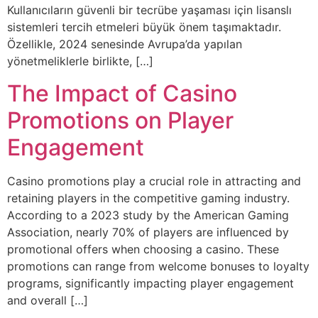
Kullanıcıların güvenli bir tecrübe yaşaması için lisanslı
sistemleri tercih etmeleri büyük önem taşımaktadır.
Özellikle, 2024 senesinde Avrupa’da yapılan
yönetmeliklerle birlikte, […]
The Impact of Casino
Promotions on Player
Engagement
Casino promotions play a crucial role in attracting and
retaining players in the competitive gaming industry.
According to a 2023 study by the American Gaming
Association, nearly 70% of players are influenced by
promotional offers when choosing a casino. These
promotions can range from welcome bonuses to loyalty
programs, significantly impacting player engagement
and overall […]