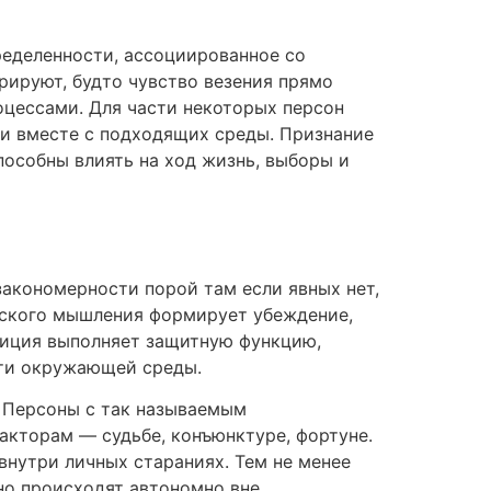
ределенности, ассоциированное со
ируют, будто чувство везения прямо
оцессами. Для части некоторых персон
ти вместе с подходящих среды. Признание
особны влиять на ход жизнь, выборы и
закономерности порой там если явных нет,
еского мышления формирует убеждение,
зиция выполняет защитную функцию,
сти окружающей среды.
 Персоны с так называемым
кторам — судьбе, конъюнктуре, фортуне.
нутри личных стараниях. Тем не менее
но происходят автономно вне