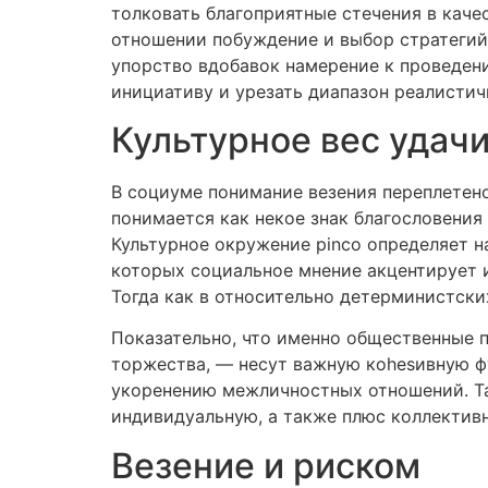
толковать благоприятные стечения в каче
отношении побуждение и выбор стратегий.
упорство вдобавок намерение к проведен
инициативу и урезать диапазон реалистич
Культурное вес удач
В социуме понимание везения переплетен
понимается как некое знак благословения 
Культурное окружение pinco определяет н
которых социальное мнение акцентирует и
Тогда как в относительно детерминистск
Показательно, что именно общественные п
торжества, — несут важную коhesивную 
укоренению межличностных отношений. Та
индивидуальную, а также плюс коллектив
Везение и риском