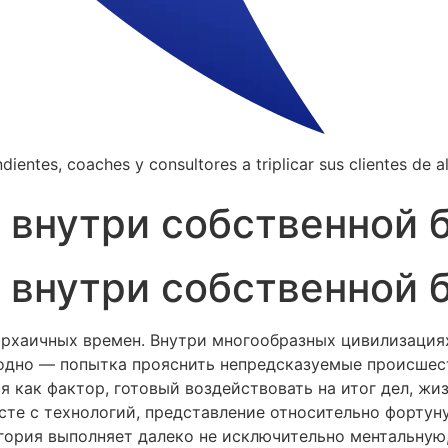
ientes, coaches y consultores a triplicar sus clientes de al
 внутри собственной 
 внутри собственной 
архаичных времен. Внутри многообразных цивилизациях
 одно — попытка прояснить непредсказуемые происшест
я как фактор, готовый воздействовать на итог дел, жи
есте с технологий, представление относительно форту
гория выполняет далеко не исключительно ментальную