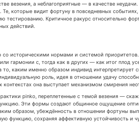
стве везения, а неблагоприятные — в качестве неудачи
 Те, которые видит фортуну в повседневных событиях
ию тестированию. Критичное ракурс относительно форт
ных действий.
и
о со историческими нормами и системой приоритетов.
или гармонии с, тогда как в других — как итог плод у
а то, каким именно образом индивид интерпретирует с
ндивидуальную роль, идея в отношении удачу способн
их контекстах она выступает механизмом смирения нео
рактики pinko, переплетенные с темой везения — ска
функцию. Эти формы создают общинное ощущение опти
ким образом, убеждённость в отношении фортуны вып
ную функцию, сохраняя аффективную устойчивость и ч