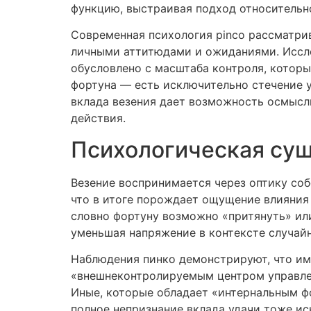
функцию, выстраивая подход относительно
Современная психология pinco рассматрив
личными аттитюдами и ожиданиями. Исс
обусловлено с масштаба контроля, котор
фортуна — есть исключительно стечение у
вклада везения дает возможность осмысл
действия.
Психологическая сущ
Везение воспринимается через оптику соб
что в итоге порождает ощущение влияния
словно фортуну возможно «притянуть» ил
уменьшая напряжение в контексте случай
Наблюдения пинко демонстрируют, что им
«внешнеконтролируемым центром управлен
Иные, которые обладает «интернальным ф
полное непризнание вклада удачи тоже ис