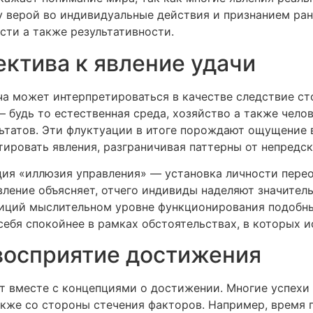
у верой во индивидуальные действия и признанием ра
сти а также результативности.
ктива к явление удачи
ча может интерпретироваться в качестве следствие ст
— будь то естественная среда, хозяйство а также чело
ьтатов. Эти флуктуации в итоге порождают ощущение 
тировать явления, разграничивая паттерны от непредс
ция «иллюзия управления» — установка личности пере
ление объясняет, отчего индивиды наделяют значитель
гниций мыслительном уровне функционирования подобн
ебя спокойнее в рамках обстоятельствах, в которых 
 восприятие достижения
т вместе с концепциями о достижении. Многие успехи 
акже со стороны стечения факторов. Например, время 