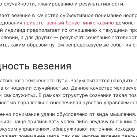
 случайности, планированию и результативности.
ает везение в качестве субъективное понимание неоп
ледования
приветственный бонус пинко казино
демонстр
ый индивид предполагает по отношению к текущими пр
словий, а для других — результат сочетания готовнос
ить, каким образом путём непредсказуемые события сп
ность везения
ственного жизненного пути. Разум пытается находить 
 в отношении случайностью. Данное качество человеч
и «выслужить». В рамках структуре сознания такая по
ностью параллельно обеспечивая чувство управляемо
енно понимание удачи обусловлено от вида мышления.
ия» чаще приписывать успех либо неудачу внешним фа
окусом управления», обнаруживают источник исходов в
кажает понимание мира, так как многие явления реаль