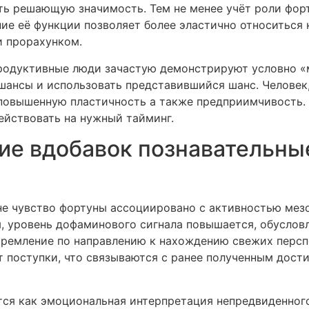
ть решающую значимость. Тем не менее учёт роли фор
ние её функции позволяет более эластично относиться 
и прорахунком.
 продуктивные люди зачастую демонстрируют условно 
ь шансы и использовать представившийся шанс. Челов
повышенную пластичность а также предприимчивость. В
ействовать на нужный тайминг.
ие вдобавок познавательны
е чувство фортуны ассоциировано с активностью мезо
, уровень дофаминового сигнала повышается, обуслов
тремление по направлению к нахождению свежих персп
т поступки, что связываются с ранее полученным дости
ётся как эмоциональная интерпретация непредвиденног