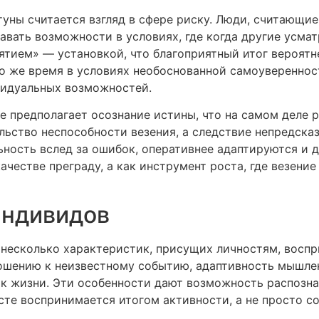
уны считается взгляд в сфере риску. Люди, считающи
авать возможности в условиях, где когда другие усма
ем» — установкой, что благоприятный итог вероятне
то же время в условиях необоснованной самоувереннос
идуальных возможностей.
е предполагает осознание истины, что на самом деле 
льство неспособности везения, а следствие непредска
ность вслед за ошибок, оперативнее адаптируются и 
честве преграду, а как инструмент роста, где везение
индивидов
несколько характеристик, присущих личностям, восп
ношению к неизвестному событию, адаптивность мышлен
к жизни. Эти особенности дают возможность распозна
сте воспринимается итогом активности, а не просто со