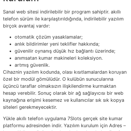
Sanal web sitesi indirilebilir bir program sahiptir. akıllı
telefon sürüm ile karşılaştırıldığında, indirilebilir yazılım
birçok avantaj vardır:
otomatik çözüm yasaklamalar;
anlık bildirimler yeni teklifler hakkında;
güvenilir oynanış düşük hız bağlantı üzerinde;
anımsatan kumar makineleri koleksiyon.
artmış güvenlik.
Cihaznin yazılım kodunda, olası kısıtlamalardan koruyan
özel bir modül gömülüdür. O kulübün sunucularına
üçüncü taraflar olmaksızın ilişkilendirme kurmaktan
hesap verebilir. Sonuç olarak bir ağ sağlayıcısı bir web
kaynağına erişimi kesemez ve kullanıcılar sık sık kopya
siteleri gerekmeyecektir.
Yükle akıllı telefon uygulama 7Slots gerçek site kumar
platformu adresinden indir. Yazılım kurulum için Adres –