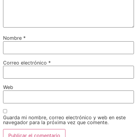
Nombre
*
Correo electrónico
*
Web
Guarda mi nombre, correo electrónico y web en este
navegador para la próxima vez que comente.